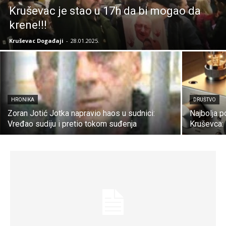
Kruševac je stao u 17h da bi mogao da
krene!!!
Kruševac Događaji
-
28.01.2025.
HRONIKA
DRUŠTVO
Zoran Jotić Jotka napravio haos u sudnici:
Najbolja p
Vređao sudiju i pretio tokom suđenja
Kruševca: 