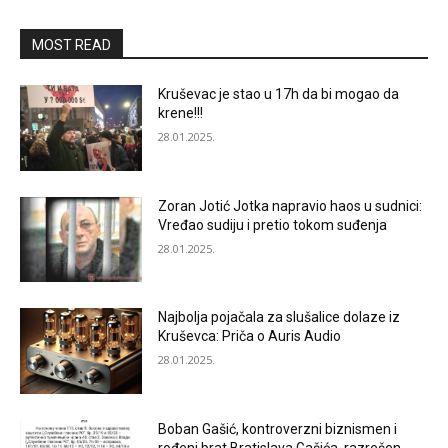
MOST READ
Kruševac je stao u 17h da bi mogao da
krene!!!
28.01.2025.
Zoran Jotić Jotka napravio haos u sudnici:
Vređao sudiju i pretio tokom suđenja
28.01.2025.
Najbolja pojačala za slušalice dolaze iz
Kruševca: Priča o Auris Audio
28.01.2025.
Boban Gašić, kontroverzni biznismen i