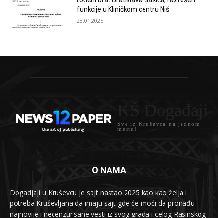
rođeni brat Bratislava Gašića, razrešen
funkcije u Kliničkom centru Niš
28.01.2025.
KŠ Događaji
Sve iz Kruševca na jednom
mestu!
O NAMA
Dogadjaji u Kruševcu je sajt nastao 2025 kao kao želja i
potreba Kruševljana da imaju sajt gde će moći da pronađu
najnovije i necenzurisane vesti iz svog grada i celog Rasinskog