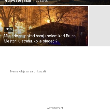
Kruševac Događaji
-
19.01.2025.
BRUS
Misteriozni požari haraju selom kod Brusa:
Meštani u strahu, ko je sledeći?
Nema objava za prikazati
- Advertisment -