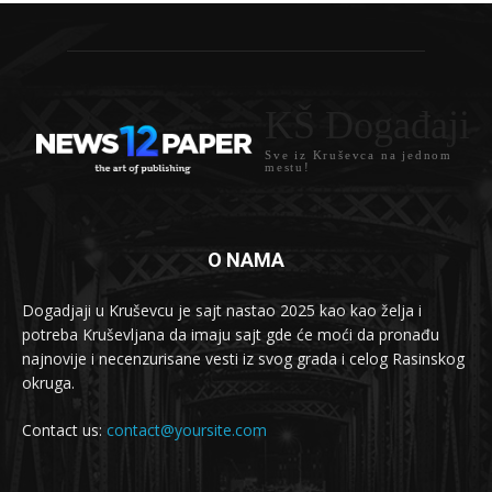
KŠ Događaji
Sve iz Kruševca na jednom
mestu!
O NAMA
Dogadjaji u Kruševcu je sajt nastao 2025 kao kao želja i
potreba Kruševljana da imaju sajt gde će moći da pronađu
najnovije i necenzurisane vesti iz svog grada i celog Rasinskog
okruga.
Contact us:
contact@yoursite.com