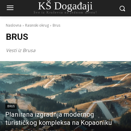
KŠ Događaji
Sve iz Kruševca na jednom mestu!
Naslovna
Rasinski okrug
Brus
BRUS
Vesti iz Brusa
BRUS
Planirana izgradnja modernog
turističkog kompleksa na Kopaoniku