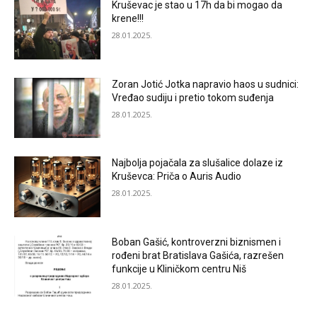
Kruševac je stao u 17h da bi mogao da
krene!!!
28.01.2025.
Zoran Jotić Jotka napravio haos u sudnici:
Vređao sudiju i pretio tokom suđenja
28.01.2025.
Najbolja pojačala za slušalice dolaze iz
Kruševca: Priča o Auris Audio
28.01.2025.
Boban Gašić, kontroverzni biznismen i
rođeni brat Bratislava Gašića, razrešen
funkcije u Kliničkom centru Niš
28.01.2025.