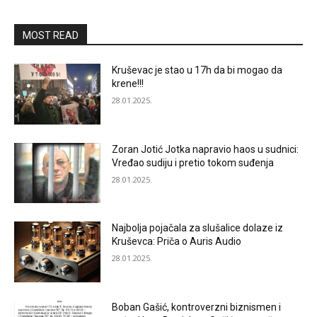
MOST READ
Kruševac je stao u 17h da bi mogao da
krene!!!
28.01.2025.
Zoran Jotić Jotka napravio haos u sudnici:
Vređao sudiju i pretio tokom suđenja
28.01.2025.
Najbolja pojačala za slušalice dolaze iz
Kruševca: Priča o Auris Audio
28.01.2025.
Boban Gašić, kontroverzni biznismen i