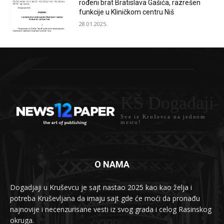
rođeni brat Bratislava Gašića, razrešen
funkcije u Kliničkom centru Niš
28.01.2025.
KŠ Događaji
Sve iz Kruševca na jednom
mestu!
O NAMA
Dogadjaji u Kruševcu je sajt nastao 2025 kao kao želja i
potreba Kruševljana da imaju sajt gde će moći da pronađu
najnovije i necenzurisane vesti iz svog grada i celog Rasinskog
okruga.