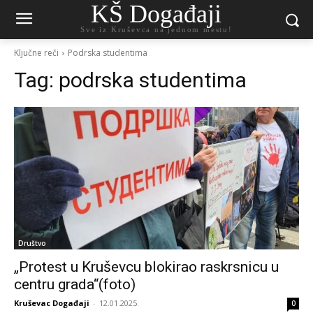
KŠ Događaji
Sve iz Kruševca na jednom mestu!
Ključne reči
Podrska studentima
Tag:
podrska studentima
Društvo
„Protest u Kruševcu blokirao raskrsnicu u
centru grada“(foto)
Kruševac Događaji
-
12.01.2025.
0