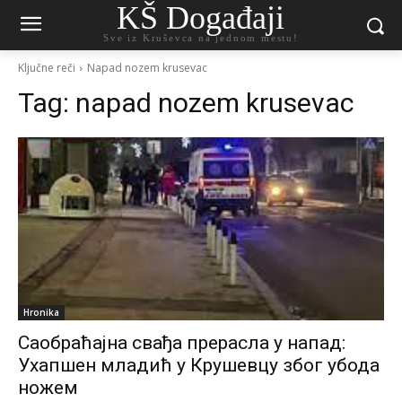
KŠ Događaji
Sve iz Kruševca na jednom mestu!
Ključne reči
Napad nozem krusevac
Tag:
napad nozem krusevac
Hronika
Саобраћајна свађа прерасла у напад:
Ухапшен младић у Крушевцу због убода
ножем