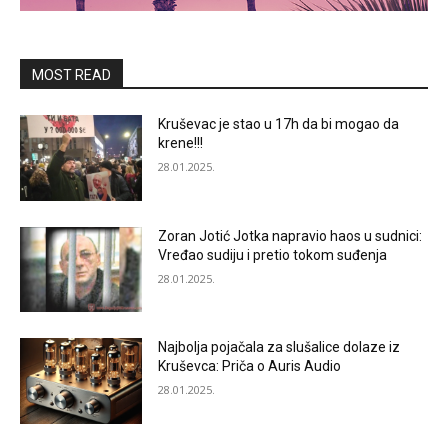
MOST READ
Kruševac je stao u 17h da bi mogao da
krene!!!
28.01.2025.
Zoran Jotić Jotka napravio haos u sudnici:
Vređao sudiju i pretio tokom suđenja
28.01.2025.
Najbolja pojačala za slušalice dolaze iz
Kruševca: Priča o Auris Audio
28.01.2025.