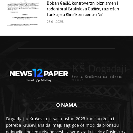
Boban Gašić, kontroverzni biznismen i
rođeni brat Bratislava Gašića, razrešen
funkcije u Kliničkom centru Niš
28.01.2025.
KŠ Događaji
Sve iz Kruševca na jednom
mestu!
O NAMA
Dogadjaji u Kruševcu je sajt nastao 2025 kao kao želja i
potreba Kruševljana da imaju sajt gde će moći da pronađu
najnovije i necenzurisane vesti iz svog grada i celog Rasinskog