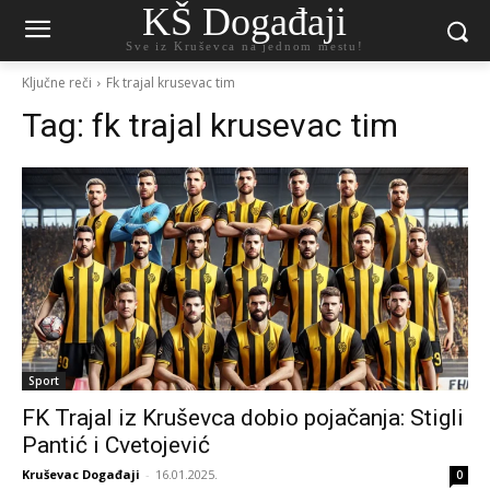
KŠ Događaji
Sve iz Kruševca na jednom mestu!
Ključne reči
Fk trajal krusevac tim
Tag:
fk trajal krusevac tim
Sport
FK Trajal iz Kruševca dobio pojačanja: Stigli
Pantić i Cvetojević
Kruševac Događaji
-
16.01.2025.
0