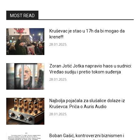
MOST READ
Kruševac je stao u 17h da bi mogao da
krene!!!
28.01.2025.
Zoran Jotić Jotka napravio haos u sudnici:
Vređao sudiju i pretio tokom suđenja
28.01.2025.
Najbolja pojačala za slušalice dolaze iz
Kruševca: Priča o Auris Audio
28.01.2025.
Boban Gašić, kontroverzni biznismen i