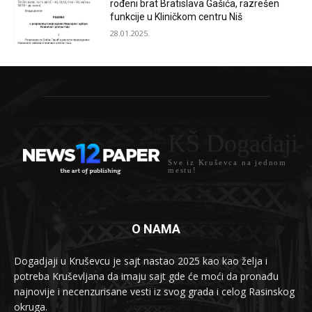
rođeni brat Bratislava Gašića, razrešen
funkcije u Kliničkom centru Niš
28.01.2025.
KŠ Događaji
Sve iz Kruševca na jednom
mestu!
O NAMA
Dogadjaji u Kruševcu je sajt nastao 2025 kao kao želja i
potreba Kruševljana da imaju sajt gde će moći da pronađu
najnovije i necenzurisane vesti iz svog grada i celog Rasinskog
okruga.