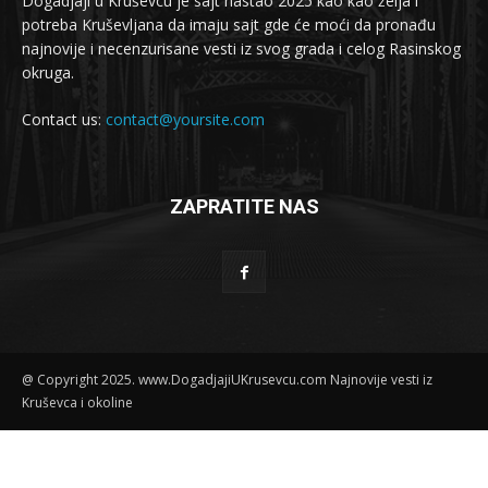
Dogadjaji u Kruševcu je sajt nastao 2025 kao kao želja i
potreba Kruševljana da imaju sajt gde će moći da pronađu
najnovije i necenzurisane vesti iz svog grada i celog Rasinskog
okruga.
Contact us:
contact@yoursite.com
ZAPRATITE NAS
@ Copyright 2025. www.DogadjajiUKrusevcu.com Najnovije vesti iz
Kruševca i okoline