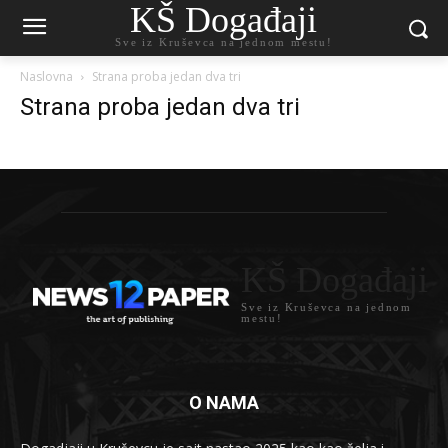
KŠ Događaji
Sve iz Kruševca na jednom mestu!
Naslovna
Strana proba jedan dva tri
Strana proba jedan dva tri
KŠ Događaji
Sve iz Kruševca na jednom
mestu!
O NAMA